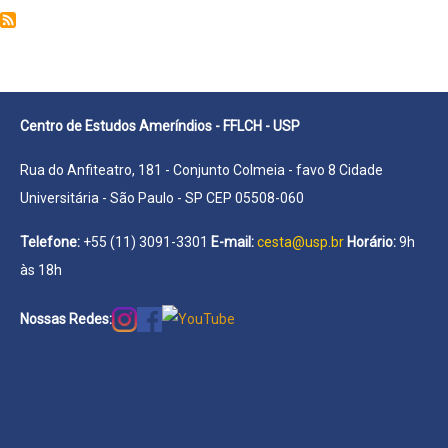
Elis
do
Nascimento
Centro de Estudos Ameríndios - FFLCH - USP
Rua do Anfiteatro, 181 - Conjunto Colmeia - favo 8 Cidade
Universitária - São Paulo - SP CEP 05508-060
Telefone:
+55 (11) 3091-3301
E-mail:
cesta@usp.br
Horário:
9h
às 18h
Nossas Redes: