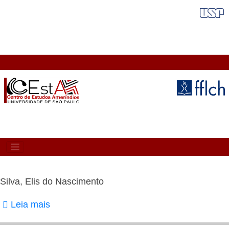
Pular
FAIXA VERMELHA
para
o
conteúdo
principal
MAIN
NAVIGATION
Silva, Elis do Nascimento
Leia mais
sobre
Silva,