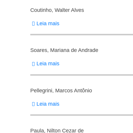
Coutinho, Walter Alves
Leia mais
sobre
Coutinho,
Walter
Alves
Soares, Mariana de Andrade
Leia mais
sobre
Soares,
Mariana
de
Pellegrini, Marcos Antônio
Andrade
Leia mais
sobre
Pellegrini,
Marcos
Antônio
Paula, Nilton Cezar de