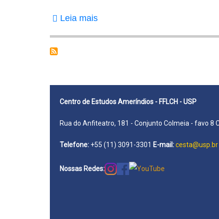
Leia mais
sobre
Paula,
Nilton
Cezar
de
Centro de Estudos Ameríndios - FFLCH - USP
Rua do Anfiteatro, 181 - Conjunto Colmeia - favo 8 
Telefone:
+55 (11) 3091-3301
E-mail:
cesta@usp.br
Nossas Redes: