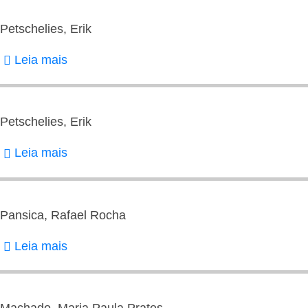
Pedro
Alex
Petschelies, Erik
Rodrigues
Leia mais
sobre
Petschelies,
Erik
Petschelies, Erik
Leia mais
sobre
Petschelies,
Erik
Pansica, Rafael Rocha
Leia mais
sobre
Pansica,
Rafael
Rocha
Machado, Maria Paula Prates