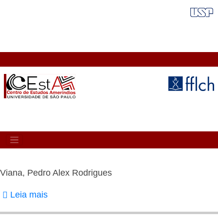
Pular
FAIXA VERMELHA
para
o
conteúdo
principal
MAIN
NAVIGATION
Viana, Pedro Alex Rodrigues
Leia mais
sobre
Viana,