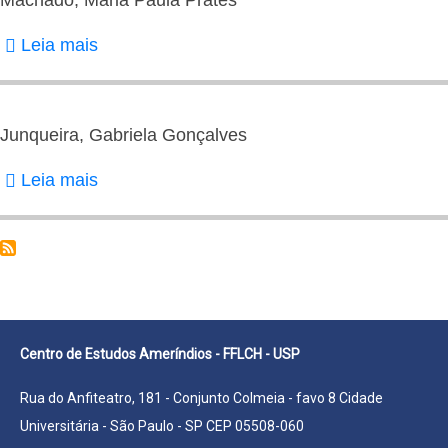
Leia mais
sobre
Machado,
Maria
Paula
Junqueira, Gabriela Gonçalves
Prates
Leia mais
sobre
Junqueira,
Gabriela
Gonçalves
Centro de Estudos Ameríndios - FFLCH - USP
Rua do Anfiteatro, 181 - Conjunto Colmeia - favo 8 Cidade
Universitária - São Paulo - SP CEP 05508-060