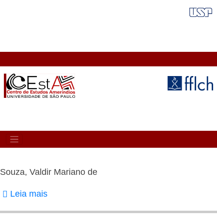
Pular
FAIXA VERMELHA
para
o
conteúdo
principal
MAIN
NAVIGATION
Souza, Valdir Mariano de
Leia mais
sobre
Souza,