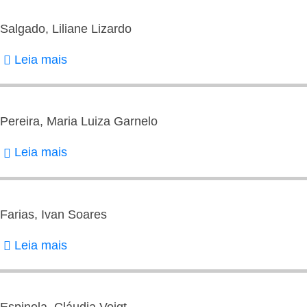
Valdir
Mariano
Salgado, Liliane Lizardo
de
Leia mais
sobre
Salgado,
Liliane
Lizardo
Pereira, Maria Luiza Garnelo
Leia mais
sobre
Pereira,
Maria
Luiza
Farias, Ivan Soares
Garnelo
Leia mais
sobre
Farias,
Ivan
Soares
Espinola, Cláudia Voigt