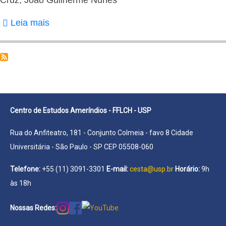
de
Leia mais
sobre
Moura
Cruz,
João
Guilherme
Nunes
Centro de Estudos Ameríndios - FFLCH - USP
Rua do Anfiteatro, 181 - Conjunto Colmeia - favo 8 Cidade
Universitária - São Paulo - SP CEP 05508-060
Telefone:
+55 (11) 3091-3301
E-mail:
cesta@usp.br
Horário:
9h
às 18h
Nossas Redes: