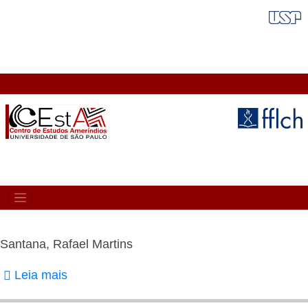
Pular
FAIXA VERMELHA
para
o
conteúdo
principal
MAIN
NAVIGATION
Santana, Rafael Martins
Leia mais
sobre
Santana,