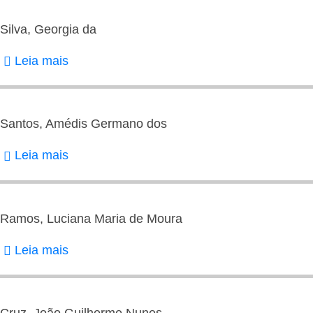
Rafael
Martins
Silva, Georgia da
Leia mais
sobre
Silva,
Georgia
da
Santos, Amédis Germano dos
Leia mais
sobre
Santos,
Amédis
Germano
Ramos, Luciana Maria de Moura
dos
Leia mais
sobre
Ramos,
Luciana
Maria
Cruz, João Guilherme Nunes