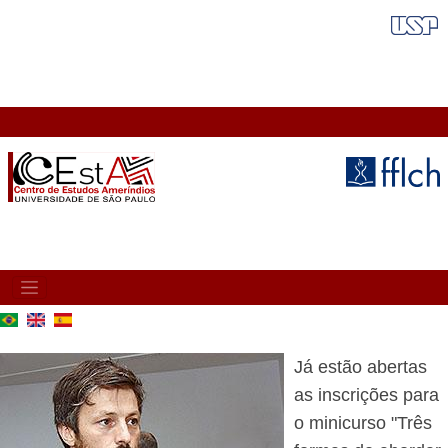
Pular
FAIXA VERMELHA
para
o
conteúdo
principal
MAIN
NAVIGATION
Já estão abertas
as inscrições para
o minicurso "Três