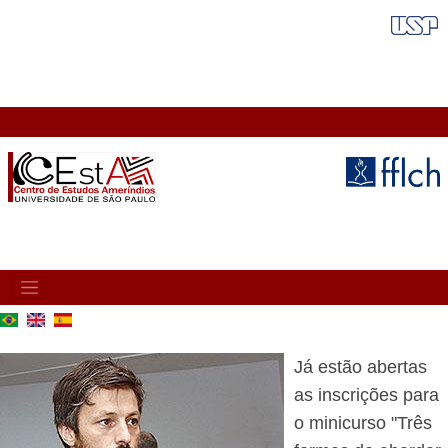
Skip
FAIXA VERMELHA
to
main
content
MAIN
NAVIGATION
Já estão abertas
as inscrições para
o minicurso "Três