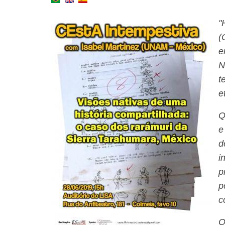
"
(
e
N
t
e
Q
e
d
i
p
p
c
O