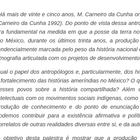
Há mais de vinte e cinco anos, M. Carneiro da Cunha orga
Carneiro da Cunha 1992). Do ponto de vista dessa antrop
ra fundamental na medida em que a posse da terra no B
o México, durante os últimos trinta anos, a produção
endencialmente marcada pelo peso da história nacional e,
tnografia articulada com os projetos de desenvolvimento
ual o papel dos antropólogos e, particularmente, dos h
 fortalecimento das histórias ameríndias no México? O 
esses povos sobre a história compartilhada? Além d
ntelectuais com os movimentos sociais indígenas, como
rodução de conhecimento e do ponto de enunciação
odemos contribuir para a existência afirmativa e polí
orrelatos de outras realidades diversas entre si, e da a
 objetivo desta palestra é mostrar que a produção 