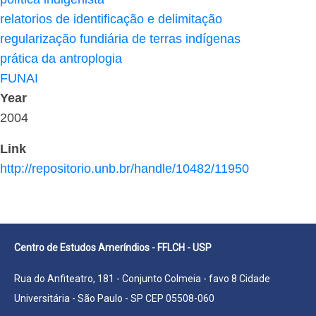
relatorios de identificação e delimitação
regularização fundiária de terras indígenas
prática da antroplogia
FUNAI
Year
2004
Link
http://repositorio.unb.br/handle/10482/11950
Centro de Estudos Ameríndios - FFLCH - USP
Rua do Anfiteatro, 181 - Conjunto Colmeia - favo 8 Cidade
Universitária - São Paulo - SP CEP 05508-060