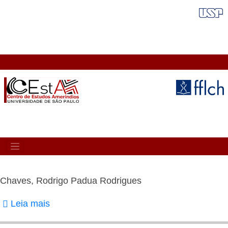
Pular
FAIXA VERMELHA
para
o
conteúdo
principal
MAIN
NAVIGATION
Chaves, Rodrigo Padua Rodrigues
Leia mais
sobre
Chaves,