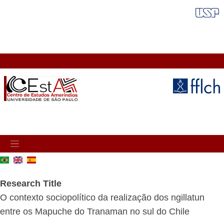
Skip
FAIXA VERMELHA
to
main
content
MAIN
NAVIGATION
Research Title
O contexto sociopolítico da realização dos ngillatun
entre os Mapuche do Tranaman no sul do Chile