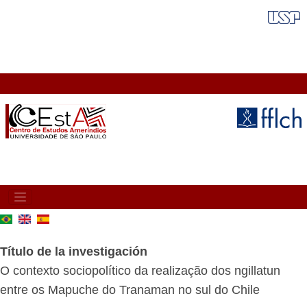
Pasar
FAIXA VERMELHA
al
contenido
principal
MAIN
NAVIGATION
Título de la investigación
O contexto sociopolítico da realização dos ngillatun
entre os Mapuche do Tranaman no sul do Chile