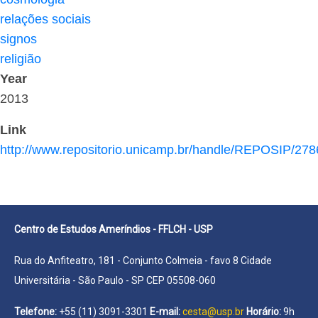
relações sociais
signos
religião
Year
2013
Link
http://www.repositorio.unicamp.br/handle/REPOSIP/27
Centro de Estudos Ameríndios - FFLCH - USP
Rua do Anfiteatro, 181 - Conjunto Colmeia - favo 8 Cidade
Universitária - São Paulo - SP CEP 05508-060
Telefone:
+55 (11) 3091-3301
E-mail:
cesta@usp.br
Horário:
9h