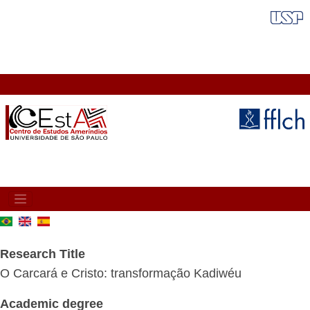
Skip
FAIXA VERMELHA
to
main
content
MAIN
NAVIGATION
Research Title
O Carcará e Cristo: transformação Kadiwéu
Academic degree