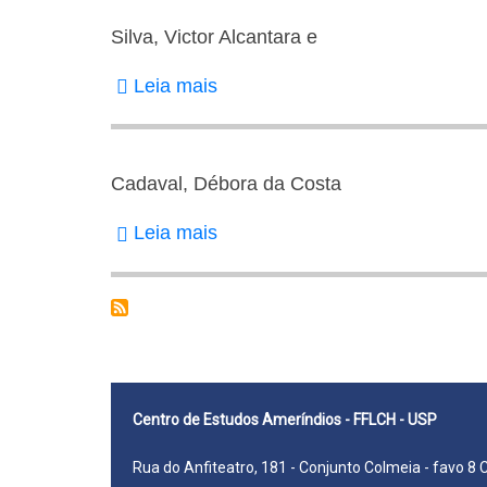
Silva, Victor Alcantara e
Leia mais
sobre
Silva,
Victor
Alcantara
Cadaval, Débora da Costa
e
Leia mais
sobre
Cadaval,
Débora
da
Costa
Centro de Estudos Ameríndios - FFLCH - USP
Rua do Anfiteatro, 181 - Conjunto Colmeia - favo 8 