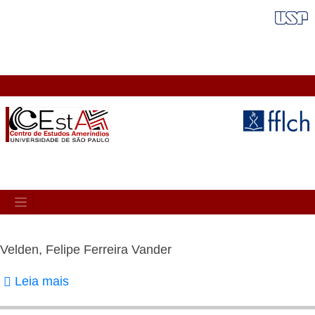
Pular
FAIXA VERMELHA
para
o
conteúdo
principal
MAIN
NAVIGATION
Velden, Felipe Ferreira Vander
Leia mais
sobre
Velden,