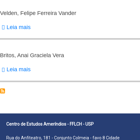
Felipe
Ferreira
Velden, Felipe Ferreira Vander
Vander
Leia mais
sobre
Velden,
Felipe
Ferreira
Britos, Anai Graciela Vera
Vander
Leia mais
sobre
Britos,
Anai
Graciela
Vera
Centro de Estudos Ameríndios - FFLCH - USP
Rua do Anfiteatro, 181 - Conjunto Colmeia - favo 8 Cidade