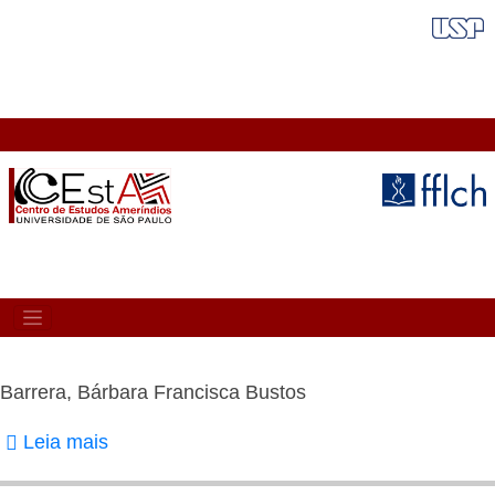
Pular
FAIXA VERMELHA
para
o
conteúdo
principal
MAIN
NAVIGATION
Barrera, Bárbara Francisca Bustos
Leia mais
sobre
Barrera,