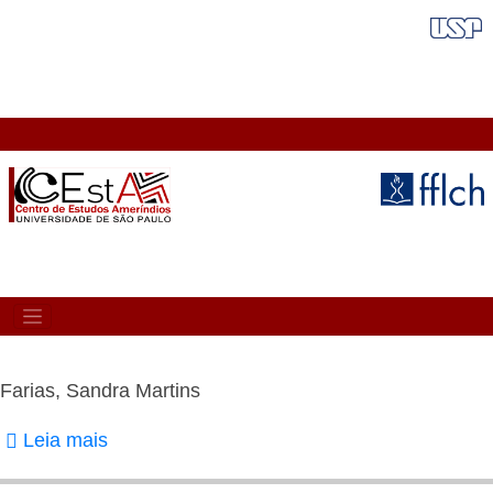
Pular
FAIXA VERMELHA
para
o
conteúdo
principal
MAIN
NAVIGATION
Farias, Sandra Martins
Leia mais
sobre
Farias,