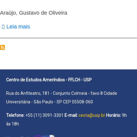
Sandra
Martins
Araújo, Gustavo de Oliveira
Leia mais
sobre
Araújo,
Gustavo
de
Oliveira
Centro de Estudos Ameríndios - FFLCH - USP
Rua do Anfiteatro, 181 - Conjunto Colmeia - favo 8 Cidade
Universitária - São Paulo - SP CEP 05508-060
Telefone:
+55 (11) 3091-3301
E-mail:
cesta@usp.br
Horário:
9h
às 18h