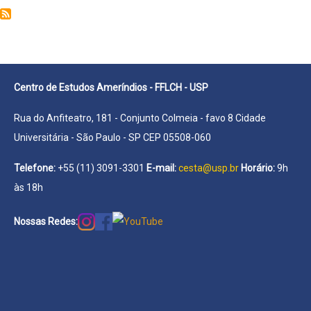
Gustavo
de
Oliveira
Centro de Estudos Ameríndios - FFLCH - USP
Rua do Anfiteatro, 181 - Conjunto Colmeia - favo 8 Cidade
Universitária - São Paulo - SP CEP 05508-060
Telefone:
+55 (11) 3091-3301
E-mail:
cesta@usp.br
Horário:
9h
às 18h
Nossas Redes: