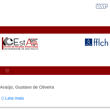
Pular
FAIXA VERMELHA
para
o
conteúdo
principal
MAIN
NAVIGATION
Araújo, Gustavo de Oliveira
Leia mais
sobre
Araújo,