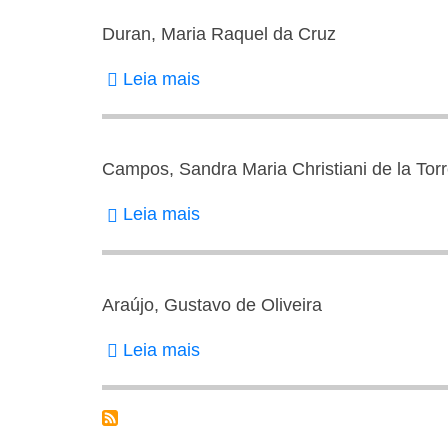
Duran, Maria Raquel da Cruz
Leia mais
sobre
Duran,
Maria
Raquel
Campos, Sandra Maria Christiani de la Tor
da
Leia mais
sobre
Cruz
Campos,
Sandra
Maria
Araújo, Gustavo de Oliveira
Christiani
Leia mais
sobre
de
Araújo,
la
Gustavo
Torre
de
Lacerda