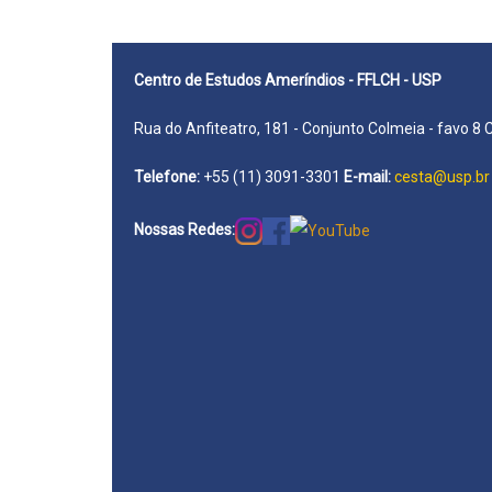
Oliveira
Centro de Estudos Ameríndios - FFLCH - USP
Rua do Anfiteatro, 181 - Conjunto Colmeia - favo 8 
Telefone:
+55 (11) 3091-3301
E-mail:
cesta@usp.br
Nossas Redes: