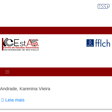
Pular
FAIXA VERMELHA
para
o
conteúdo
principal
MAIN
NAVIGATION
Andrade, Karenina Vieira
Leia mais
sobre
Andrade,