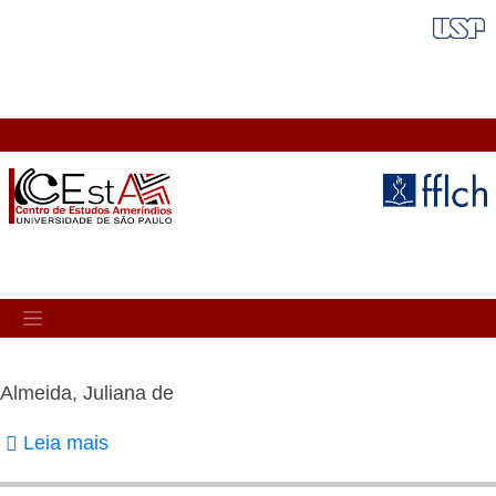
Pular
FAIXA VERMELHA
para
o
conteúdo
principal
MAIN
NAVIGATION
Almeida, Juliana de
Leia mais
sobre
Almeida,