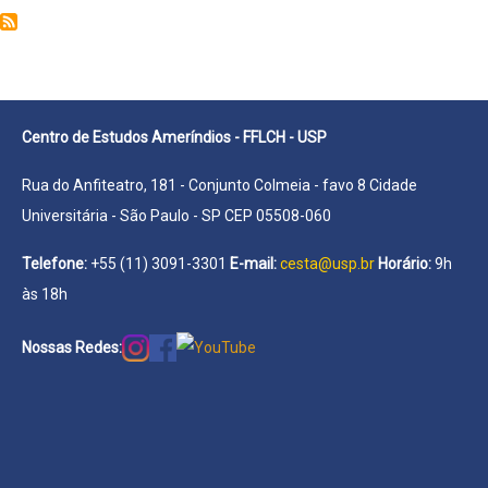
Juliana
de
Centro de Estudos Ameríndios - FFLCH - USP
Rua do Anfiteatro, 181 - Conjunto Colmeia - favo 8 Cidade
Universitária - São Paulo - SP CEP 05508-060
Telefone:
+55 (11) 3091-3301
E-mail:
cesta@usp.br
Horário:
9h
às 18h
Nossas Redes: