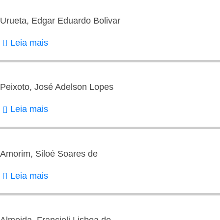
Alice
Urueta, Edgar Eduardo Bolivar
Leia mais
sobre
Urueta,
Edgar
Eduardo
Peixoto, José Adelson Lopes
Bolivar
Leia mais
sobre
Peixoto,
José
Adelson
Amorim, Siloé Soares de
Lopes
Leia mais
sobre
Amorim,
Siloé
Soares
Almeida, Francieli Lisboa de