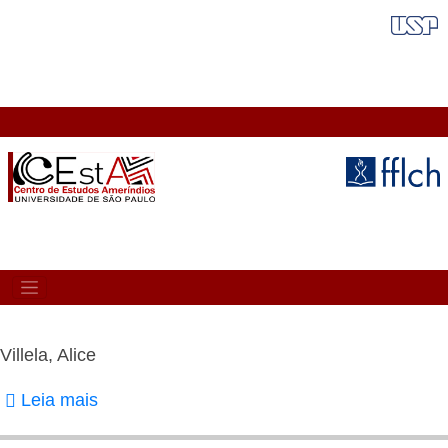
Pular
FAIXA VERMELHA
para
o
conteúdo
principal
MAIN
NAVIGATION
Villela, Alice
Leia mais
sobre
Villela,