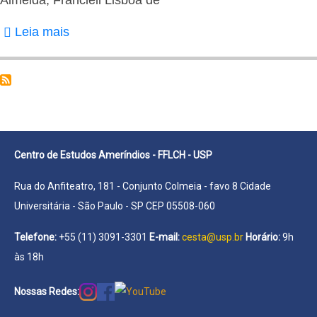
de
Leia mais
sobre
Almeida,
Francieli
Lisboa
de
Centro de Estudos Ameríndios - FFLCH - USP
Rua do Anfiteatro, 181 - Conjunto Colmeia - favo 8 Cidade
Universitária - São Paulo - SP CEP 05508-060
Telefone:
+55 (11) 3091-3301
E-mail:
cesta@usp.br
Horário:
9h
às 18h
Nossas Redes: