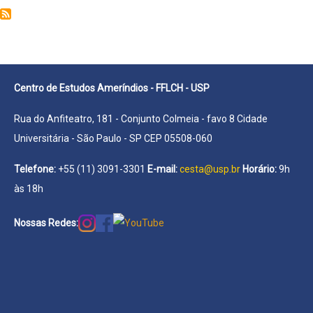
Gabriela
de
Carvalho
Centro de Estudos Ameríndios - FFLCH - USP
Rua do Anfiteatro, 181 - Conjunto Colmeia - favo 8 Cidade
Universitária - São Paulo - SP CEP 05508-060
Telefone:
+55 (11) 3091-3301
E-mail:
cesta@usp.br
Horário:
9h
às 18h
Nossas Redes: