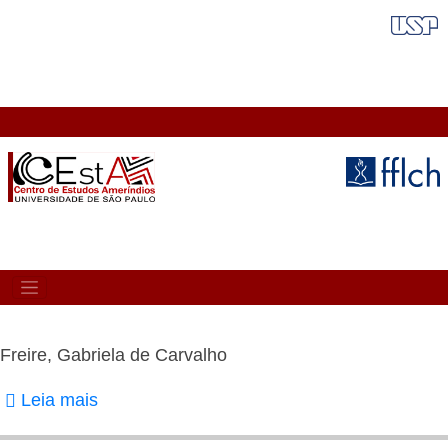
Pular
FAIXA VERMELHA
para
o
conteúdo
principal
MAIN
NAVIGATION
Freire, Gabriela de Carvalho
Leia mais
sobre
Freire,