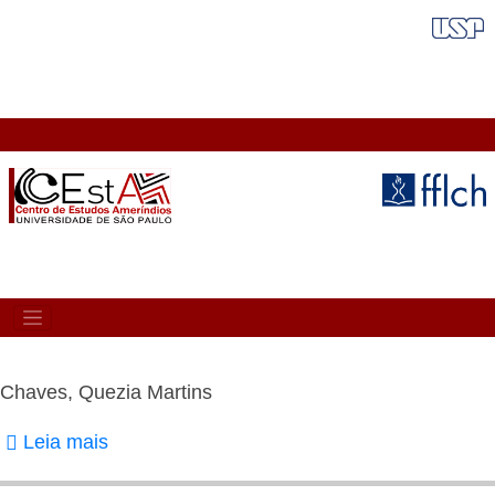
Pular
FAIXA VERMELHA
para
o
conteúdo
principal
MAIN
NAVIGATION
Chaves, Quezia Martins
Leia mais
sobre
Chaves,