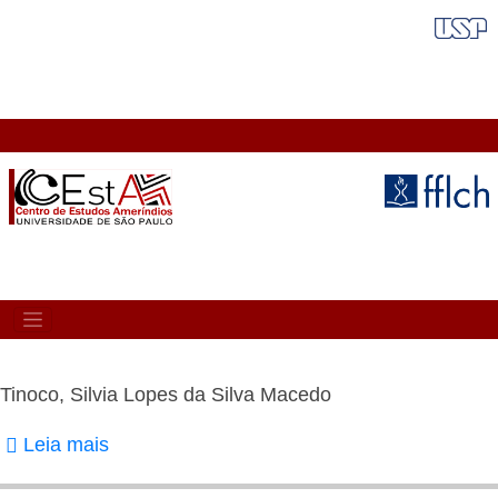
Pular
FAIXA VERMELHA
para
o
conteúdo
principal
MAIN
NAVIGATION
Tinoco, Silvia Lopes da Silva Macedo
Leia mais
sobre
Tinoco,