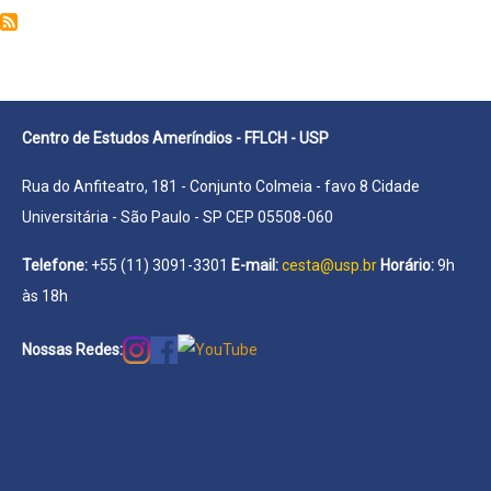
Valdir
Mariano
de
Centro de Estudos Ameríndios - FFLCH - USP
Rua do Anfiteatro, 181 - Conjunto Colmeia - favo 8 Cidade
Universitária - São Paulo - SP CEP 05508-060
Telefone:
+55 (11) 3091-3301
E-mail:
cesta@usp.br
Horário:
9h
às 18h
Nossas Redes: