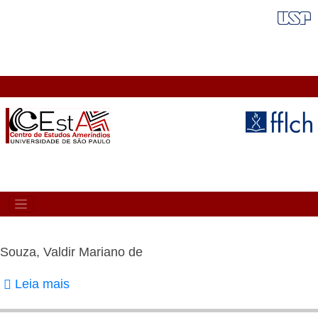
Pular
FAIXA VERMELHA
para
o
conteúdo
principal
MAIN
NAVIGATION
Souza, Valdir Mariano de
Leia mais
sobre
Souza,