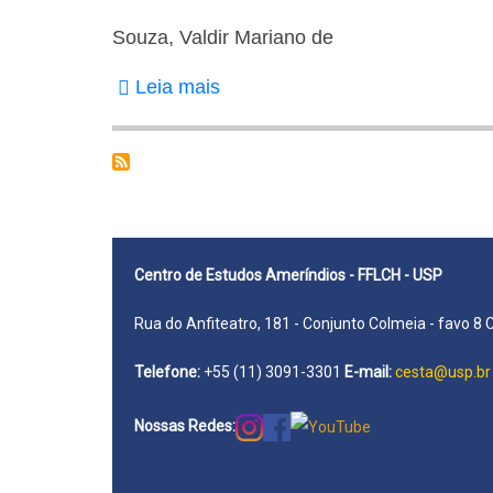
Souza, Valdir Mariano de
Leia mais
sobre
Souza,
Valdir
Mariano
de
Centro de Estudos Ameríndios - FFLCH - USP
Rua do Anfiteatro, 181 - Conjunto Colmeia - favo 8 
Telefone:
+55 (11) 3091-3301
E-mail:
cesta@usp.br
Nossas Redes: