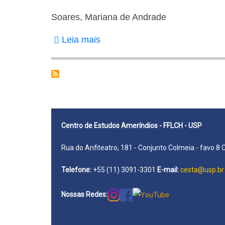
Soares, Mariana de Andrade
Leia mais
sobre
Soares,
Mariana
de
Andrade
Centro de Estudos Ameríndios - FFLCH - USP
Rua do Anfiteatro, 181 - Conjunto Colmeia - favo 8 
Telefone:
+55 (11) 3091-3301
E-mail:
cesta@usp.br
Nossas Redes: