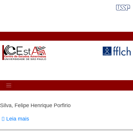
Pular
FAIXA VERMELHA
para
o
conteúdo
principal
MAIN
NAVIGATION
Silva, Felipe Henrique Porfirio
Leia mais
sobre
Silva,