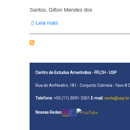
Santos, Gilton Mendes dos
Leia mais
sobre
Santos,
Gilton
Mendes
dos
Centro de Estudos Ameríndios - FFLCH - USP
Rua do Anfiteatro, 181 - Conjunto Colmeia - favo 8 
Telefone:
+55 (11) 3091-3301
E-mail:
cesta@usp.br
Nossas Redes: