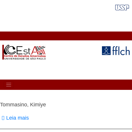
Pular
FAIXA VERMELHA
para
o
conteúdo
principal
MAIN
NAVIGATION
Tommasino, Kimiye
Leia mais
sobre
Tommasino,