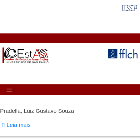
Pular
FAIXA VERMELHA
para
o
conteúdo
principal
MAIN
NAVIGATION
Pradella, Luiz Gustavo Souza
Leia mais
sobre
Pradella,