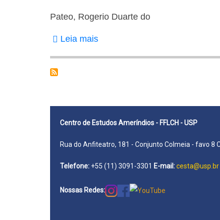
Pateo, Rogerio Duarte do
Leia mais
sobre
Pateo,
Rogerio
Duarte
do
Centro de Estudos Ameríndios - FFLCH - USP
Rua do Anfiteatro, 181 - Conjunto Colmeia - favo 8 
Telefone:
+55 (11) 3091-3301
E-mail:
cesta@usp.br
Nossas Redes: