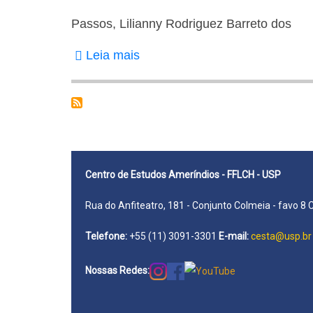
Passos, Lilianny Rodriguez Barreto dos
Leia mais
sobre
Passos,
Lilianny
Rodriguez
Barreto
dos
Centro de Estudos Ameríndios - FFLCH - USP
Rua do Anfiteatro, 181 - Conjunto Colmeia - favo 8 
Telefone:
+55 (11) 3091-3301
E-mail:
cesta@usp.br
Nossas Redes: