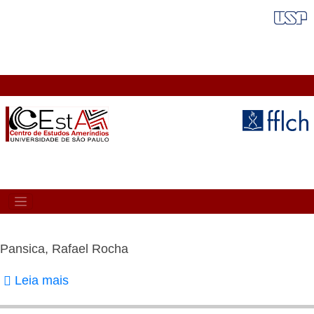
Pular
FAIXA VERMELHA
para
o
conteúdo
principal
MAIN
NAVIGATION
Pansica, Rafael Rocha
Leia mais
sobre
Pansica,