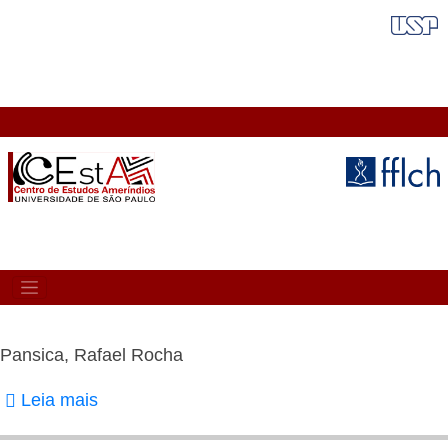
Pular
FAIXA VERMELHA
para
o
conteúdo
principal
MAIN
NAVIGATION
Pansica, Rafael Rocha
Leia mais
sobre
Pansica,