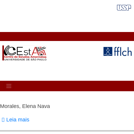
Pular
FAIXA VERMELHA
para
o
conteúdo
principal
MAIN
NAVIGATION
Morales, Elena Nava
Leia mais
sobre
Morales,