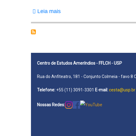
dos
Leia mais
sobre
Santos
Luciano,
Gersem
José
dos
Santos
Centro de Estudos Ameríndios - FFLCH - USP
Rua do Anfiteatro, 181 - Conjunto Colmeia - favo 8 
Telefone:
+55 (11) 3091-3301
E-mail:
cesta@usp.br
Nossas Redes: