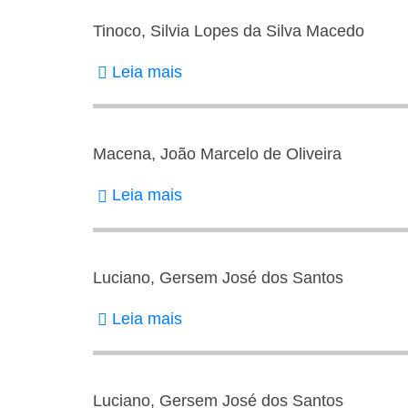
Tinoco, Silvia Lopes da Silva Macedo
Leia mais
sobre
Tinoco,
Silvia
Lopes
Macena, João Marcelo de Oliveira
da
Leia mais
sobre
Silva
Macena,
Macedo
João
Marcelo
Luciano, Gersem José dos Santos
de
Leia mais
sobre
Oliveira
Luciano,
Gersem
José
Luciano, Gersem José dos Santos