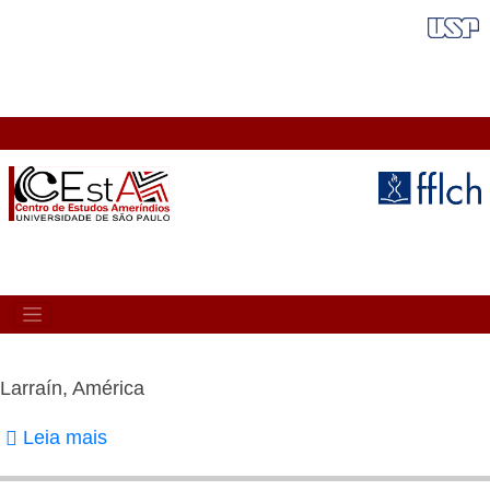
Pular
FAIXA VERMELHA
para
o
conteúdo
principal
MAIN
NAVIGATION
Larraín, América
Leia mais
sobre
Larraín,