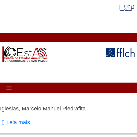
Pular
FAIXA VERMELHA
para
o
conteúdo
principal
MAIN
NAVIGATION
Iglesias, Marcelo Manuel Piedrafita
Leia mais
sobre
Iglesias,