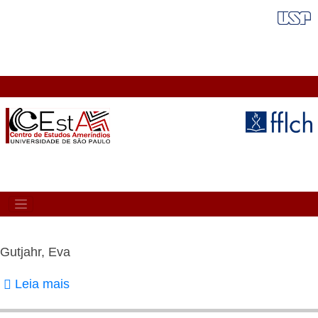
Pular
FAIXA VERMELHA
para
o
conteúdo
principal
MAIN
NAVIGATION
Gutjahr, Eva
Leia mais
sobre
Gutjahr,