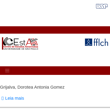
Pular
FAIXA VERMELHA
para
o
conteúdo
principal
MAIN
NAVIGATION
Grijalva, Dorotea Antonia Gomez
Leia mais
sobre
Grijalva,