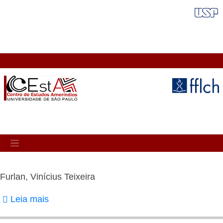
Pular
FAIXA VERMELHA
para
o
conteúdo
principal
MAIN
NAVIGATION
Furlan, Vinícius Teixeira
Leia mais
sobre
Furlan,