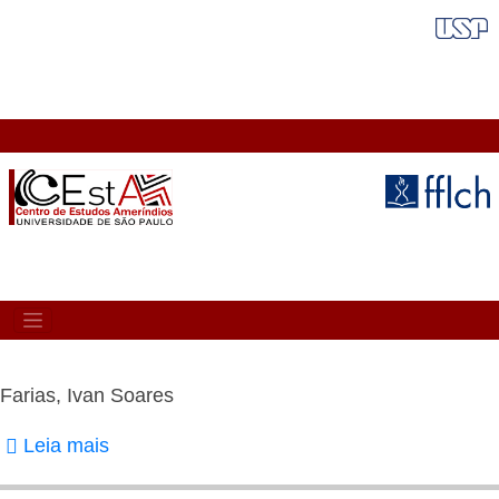
Pular
FAIXA VERMELHA
para
o
conteúdo
principal
MAIN
NAVIGATION
Farias, Ivan Soares
Leia mais
sobre
Farias,