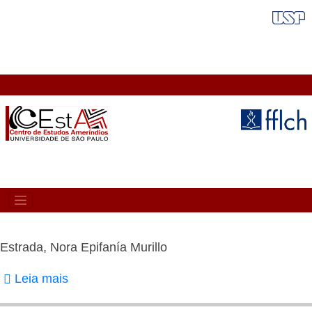
Pular
FAIXA VERMELHA
para
o
conteúdo
principal
MAIN
NAVIGATION
Estrada, Nora Epifanía Murillo
Leia mais
sobre
Estrada,