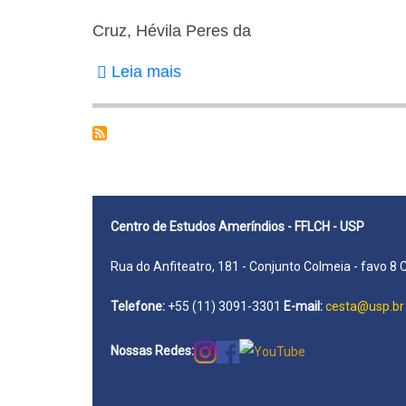
Cruz, Hévila Peres da
Leia mais
sobre
Cruz,
Hévila
Peres
da
Centro de Estudos Ameríndios - FFLCH - USP
Rua do Anfiteatro, 181 - Conjunto Colmeia - favo 8 
Telefone:
+55 (11) 3091-3301
E-mail:
cesta@usp.br
Nossas Redes: