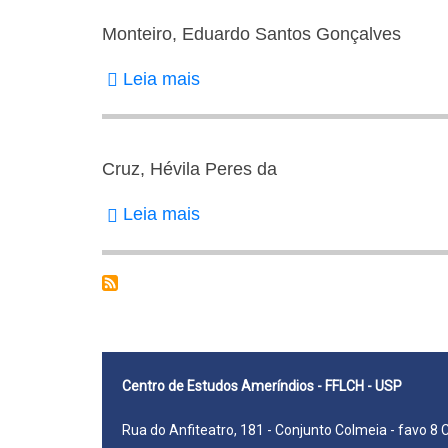
Monteiro, Eduardo Santos Gonçalves
Leia mais
sobre
Monteiro,
Eduardo
Santos
Cruz, Hévila Peres da
Gonçalves
Leia mais
sobre
Cruz,
Hévila
Peres
da
Centro de Estudos Ameríndios - FFLCH - USP
Rua do Anfiteatro, 181 - Conjunto Colmeia - favo 8 