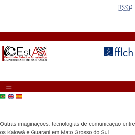
Pular
FAIXA VERMELHA
para
o
conteúdo
principal
MAIN
NAVIGATION
Outras imaginações: tecnologias de comunicação entre
os Kaiowá e Guarani em Mato Grosso do Sul