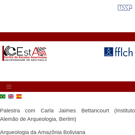
Pular
FAIXA VERMELHA
para
o
conteúdo
principal
MAIN
NAVIGATION
Palestra com Carla Jaimes Bettancourt (Instituto
Alemão de Arqueologia, Berlim)
Arqueologia da Amazônia Boliviana