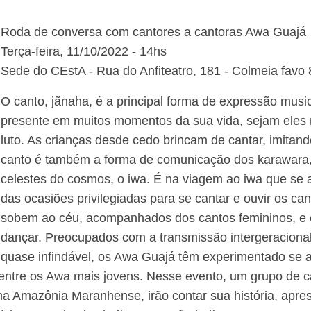
Roda de conversa com cantores a cantoras Awa Guajá
Terça-feira, 11/10/2022 - 14hs
Sede do CEstA - Rua do Anfiteatro, 181 - Colmeia favo 
O canto, jãnaha, é a principal forma de expressão musi
presente em muitos momentos da sua vida, sejam eles 
luto. As crianças desde cedo brincam de cantar, imitan
canto é também a forma de comunicação dos karawara
celestes do cosmos, o iwa. É na viagem ao iwa que se
das ocasiões privilegiadas para se cantar e ouvir os ca
sobem ao céu, acompanhados dos cantos femininos, e 
dançar. Preocupados com a transmissão intergeracional 
quase infindável, os Awa Guajá têm experimentado se a
entre os Awa mais jovens. Nesse evento, um grupo de c
a Amazônia Maranhense, irão contar sua história, apres